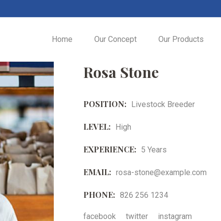
Home
Our Concept
Our Products
Rosa Stone
POSITION:
Livestock Breeder
LEVEL:
High
EXPERIENCE:
5 Years
EMAIL:
rosa-stone@example.com
PHONE:
826 256 1234
facebook
twitter
instagram