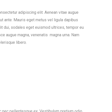
nsectetur adipiscing elit. Aenean vitae augue
 ut ante. Mauris eget metus vel ligula dapibus
lit dui, sodales eget euismod ultrices, tempor eu
sce augue magna, venenatis magna urna. Nam
lerisque libero.
Nunc nec pellentesque ex. Vestibulum pretium odio