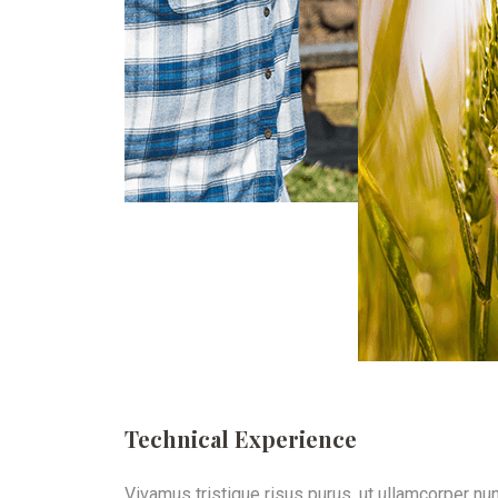
Technical Experience
Vivamus tristique risus purus, ut ullamcorper nun