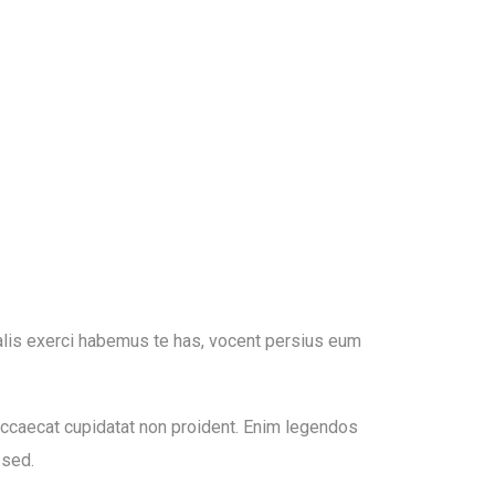
alis exerci habemus te has, vocent persius eum
t occaecat cupidatat non proident. Enim legendos
 sed.